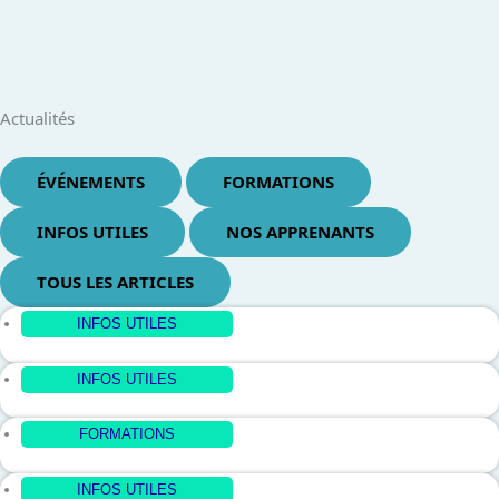
Actualités
ÉVÉNEMENTS
FORMATIONS
INFOS UTILES
NOS APPRENANTS
TOUS LES ARTICLES
Page
Page
Page
Page
Page
Page
Page
Page
Page
INFOS UTILES
INFOS UTILES
FORMATIONS
INFOS UTILES