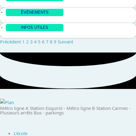
ÉVÉNEMENTS
INFOS UTILES
Précédent
1
2
3
4
5
6
7
8
9
Suivant
Métro ligne A Station Esquirol - ​ Métro ligne B Station Carmes​ -
Plusieurs arrêts Bus​ - parkings ​
L’école