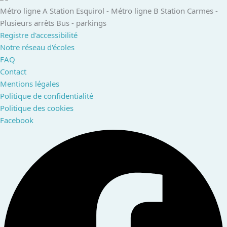
Métro ligne A Station Esquirol - ​ Métro ligne B Station Carmes​ -
Plusieurs arrêts Bus​ - parkings ​
Registre d'accessibilité
Notre réseau d'écoles
FAQ
Contact
Mentions légales
Politique de confidentialité
Politique des cookies
Facebook