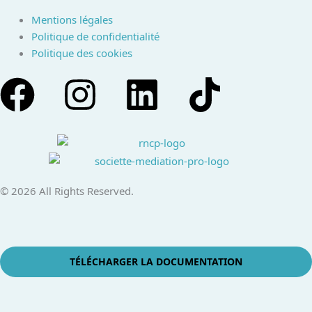
Mentions légales
Politique de confidentialité
Politique des cookies
F
I
L
T
a
n
i
i
c
s
n
k
e
t
k
t
© 2026 All Rights Reserved.
b
a
e
o
o
g
d
k
TÉLÉCHARGER LA DOCUMENTATION
o
r
i