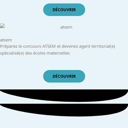
DÉCOUVRIR
atsem
Préparez le concours ATSEM et devenez agent territorial(e)
spécialisé(e) des écoles maternelles
DÉCOUVRIR